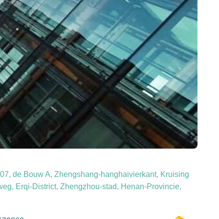
07, de Bouw A, Zhengshang-hanghaivierkant, Kruising
g, Erqi-District, Zhengzhou-stad, Henan-Provincie,