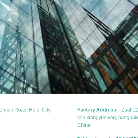
Qimen Road, Hefei City,
Factory Address:
Zaal 12
van xiangyunweg, hanghaiwe
China