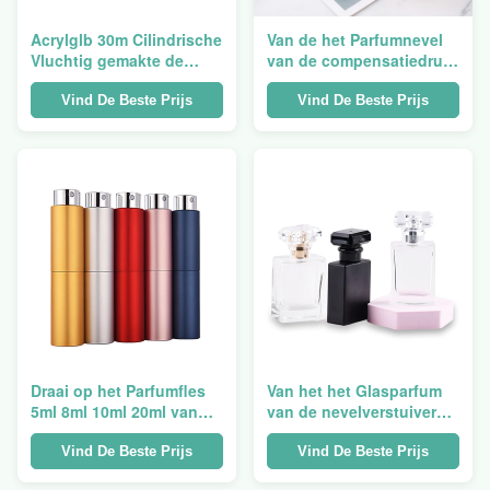
Acrylglb 30m Cilindrische
Van de het Parfumnevel
Vluchtig gemakte de
van de compensatiedruk
Bajonetnevel van
Verstuiver van de de
Parfumbottlel
Flessen55ml 70ml 100ml
Vind De Beste Prijs
Vind De Beste Prijs
de Fijne Mist
Draai op het Parfumfles
Van het het Glasparfum
5ml 8ml 10ml 20ml van
van de nevelverstuiver
het Glasaluminium
Zwarte Duidelijke
Vierkante de Nevelfles
Vind De Beste Prijs
Vind De Beste Prijs
30ml 50ml 100ml