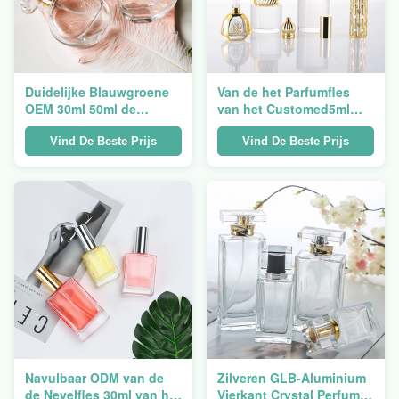
Duidelijke Blauwgroene
Van de het Parfumfles
OEM 30ml 50ml de
van het Customed5ml
Nevelfles 0.3kg van het
7ml 10ml Modieuze Glas
Glasparfum
de Gradiëntkleur
Vind De Beste Prijs
Vind De Beste Prijs
Navulbaar ODM van de
Zilveren GLB-Aluminium
de Nevelfles 30ml van het
Vierkant Crystal Perfume