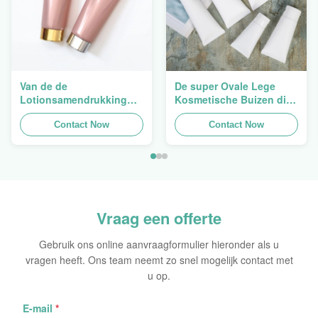
Van de de
De super Ovale Lege
Lotionsamendrukking
Kosmetische Buizen die
van Flip Cap Screw Lid
van de Handroom 5ml
Pink de Lege Plastic
Contact Now
verpakken aan 150ml
Contact Now
Buizen 200g
Vraag een offerte
Gebruik ons online aanvraagformulier hieronder als u
vragen heeft. Ons team neemt zo snel mogelijk contact met
u op.
E-mail
*