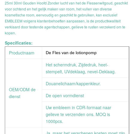
25ml 30ml Gouden Hoofd Zonder lucht van het de Flessenwitgoud, geschikt
voor ochtend en het gelijk maken van room, het vullen van diverse
kosmetische room, eenvoudig en geschikt te gebruiken, kan exclusief
EMBLEEM volgens klantenbehoeften aanpassen, is de productkwaliteit
verklaard door testende agentschappen, gelieve te rusten verzekerd om te
kopen.
Specificaties:
Productnaam
De Fles van de lotionpomp
Het schermdruk, Zijdedruk, heet-
stempelt, UVdeklaag, nevel-Deklaag.
Douanelichaam/kappenkleur.
OEM/ODM de
De open vormdienst
dienst
Uw embleem in CDR-formaat naar
gelieve te verzenden ons. MOQ is
1000pcs.
Ja, maar het verschepen kosten moet zijn