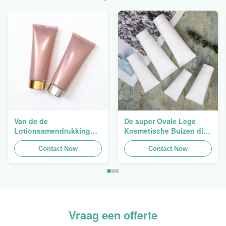
Van de de
De super Ovale Lege
Lotionsamendrukking
Kosmetische Buizen die
van Flip Cap Screw Lid
van de Handroom 5ml
Pink de Lege Plastic
Contact Now
verpakken aan 150ml
Contact Now
Buizen 200g
Vraag een offerte