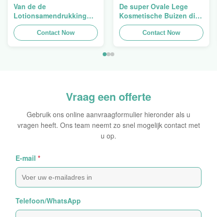
Van de de
De super Ovale Lege
Lotionsamendrukking
Kosmetische Buizen die
van Flip Cap Screw Lid
van de Handroom 5ml
Pink de Lege Plastic
Contact Now
verpakken aan 150ml
Contact Now
Buizen 200g
Vraag een offerte
Gebruik ons online aanvraagformulier hieronder als u
vragen heeft. Ons team neemt zo snel mogelijk contact met
u op.
E-mail
*
Telefoon/WhatsApp