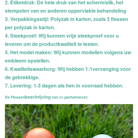
2. Etiketdruk: De hete druk van het scherm/silk, het
stempelen van en anderen oppervlakte behandeling
3. Verpakkingsstijl: Polyzak in karton, zoals 3 flessen
per polyzak in karton.
4. Steekproef: Wij kunnen vrije steekproef voor u
leveren om de productkwaliteit te testen.
5. Het model maken: Wij kunnen modellen volgens uw
embleem opstellen.
6. Kwaliteitswaarborg: Wij hebben 1:1vervanging voor
de gebrekkige.
7. Levering: 1-3 dagen als hen in voorraad hebben.
beschrijving
:
De Flessen
van
de
parfumnevel