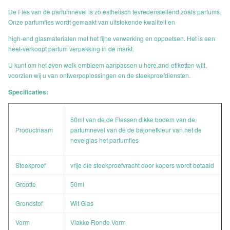
De Fles van de parfumnevel is zo esthetisch tevredenstellend zoals parfums.
Onze parfumfles wordt gemaakt van uitstekende kwaliteit en
high-end glasmaterialen met het fijne verwerking en oppoetsen. Het is een
heet-verkoopt parfum verpakking in de markt.
U kunt om het even welk embleem aanpassen u here.and-etiketten wilt,
voorzien wij u van ontwerpoplossingen en de steekproefdiensten.
Specificaties:
50ml van de de Flessen dikke bodem van de
Productnaam
parfumnevel van de de bajonetkleur van het de
nevelglas het parfumfles
Steekproef
vrije die
steekproefvracht door kopers wordt betaald
Grootte
50ml
Grondstof
Wit Glas
Vorm
Vlakke Ronde Vorm